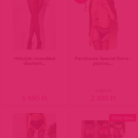
Hátulján masnikkal
Penthouse Special Extra -
díszített...
pántos,...
4 490 Ft
5 990 Ft
2 490 Ft
Több típus