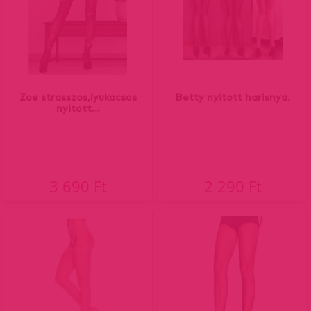
Zoe strasszos,lyukacsos
Betty nyitott harisnya.
nyitott...
3 690 Ft
2 290 Ft