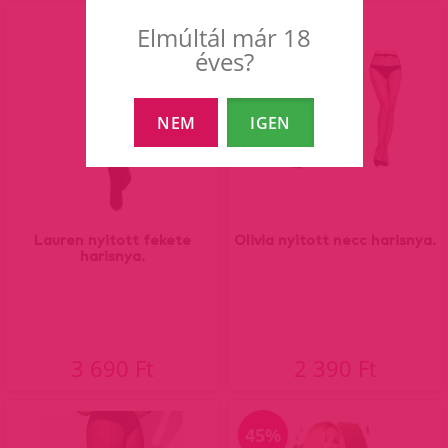
Elmúltál már 18
éves?
NEM
IGEN
Lauren nyitott fekete
Olivia nyitott necc harisnya.
harisnya.
3 690 Ft
2 390 Ft
45%