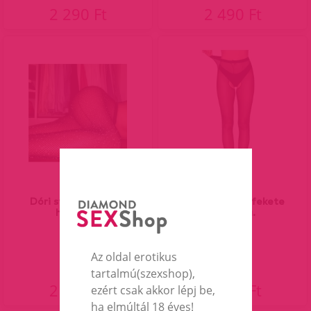
2 290 Ft
2 490 Ft
Dóri strasszos necc
Walsh nyitott fekete
harisnya.
harisnya.
Az oldal erotikus
tartalmú(szexshop),
2 990 Ft
2 190 Ft
ezért csak akkor lépj be,
ha elmúltál 18 éves!