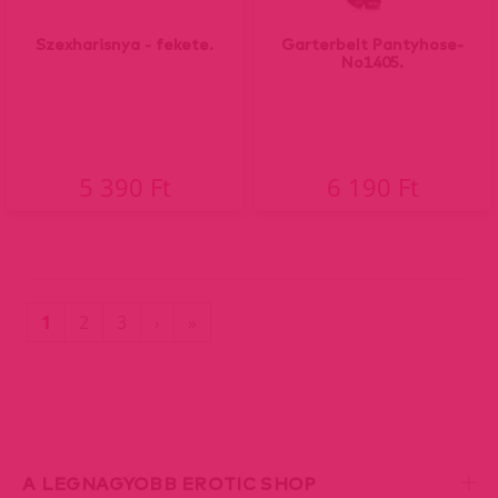
Szexharisnya - fekete.
Garterbelt Pantyhose-
No1405.
5 390 Ft
6 190 Ft
(current)
Utolsó
1
2
3
›
»
oldal
A LEGNAGYOBB EROTIC SHOP