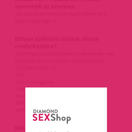
szeretnék az üzletben.
-Ha akarod kérhetsz női eladói illetve férfi
eladói segítséget is.
Milyen szállítási módok állnak
rendelkezésre?
-Személyes átvétel azonnal mivel minden van
a boltban amit az oldalon látsz.
Budapest
1077,Baross tér 17.
-GLS
-GLS csomagpont
-FoxPost csomagpont
-Packeta csomagpont
-MPL
-MPL csomagpont
Mikor kapom meg a csomagot?