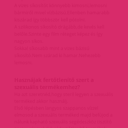
A vizes síkosítót könnyebb kimosni,lemosni
bármiről mivel vízbázisú.Ellenben hamarabb
kiszárad így többször kell pótolni.
A szilikonos
síkosító
drágább,de kevés kell
belőle.Szinte egy film réteget képez és így
nagyon síkos.
Sokkal síkosabb mint a vizes bázisú
síkosító.Nem szárad ki hamar.Nehezebb
lemosni.
Hasznájak fertőtlenítő szert a
szexuális termékemhez?
Ha azt szeretnéd,hogy steril legyen a szexuális
terméked akkor használj.
Első lépésben langyos szappanos vízzel
elmosod a szexuális terméked majd befújod a
nálunk kapható szexuális segédeszköz tisztító