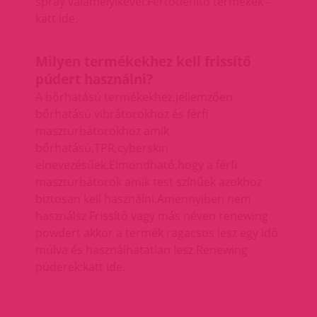
spray valamelyikével.
Fertőtlenítő termékek -
katt ide.
Milyen termékekhez kell frissítő
púdert használni?
A bőrhatású termékekhez,jellemzően
bőrhatású vibrátorokhoz és férfi
maszturbátorokhoz amik
bőrhatású,TPR,cyberskin
elnevezésűek.Elmondható,hogy a férfi
maszturbátorok amik test színűek azokhoz
biztosan kell használni.Amennyiben nem
használsz Frissítő vagy más néven renewing
powdert akkor a termék ragacsos lesz egy idő
múlva és használhatatlan lesz.
Renewing
púderek:katt ide.