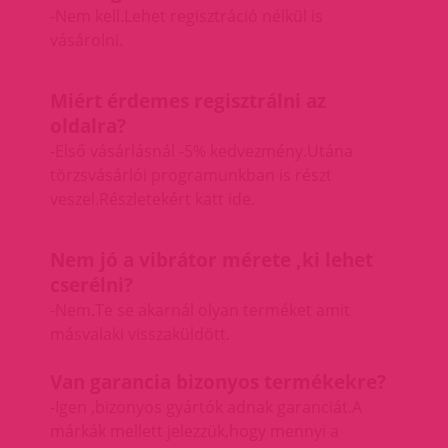
-Nem kell.Lehet regisztráció nélkül is
vásárolni.
Miért érdemes regisztrálni az
oldalra?
-Első vásárlásnál -5% kedvezmény.Utána
törzsvásárlói programunkban is részt
veszel.
Részletekért katt ide.
Nem jó a vibrátor mérete ,ki lehet
cserélni?
-Nem.Te se akarnál olyan terméket amit
másvalaki visszaküldött.
Van garancia bizonyos termékekre?
-Igen ,bizonyos gyártók adnak garanciát.A
márkák mellett jelezzük,hogy mennyi a