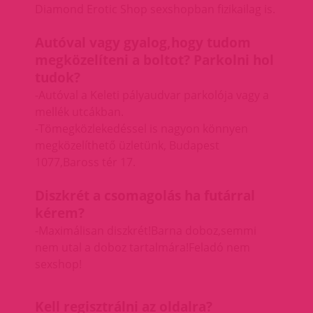
Diamond Erotic Shop sexshopban fizikailag is.
Autóval vagy gyalog,hogy tudom
megközelíteni a boltot? Parkolni hol
tudok?
-Autóval a Keleti pályaudvar parkolója vagy a
mellék utcákban.
-Tömegközlekedéssel is nagyon könnyen
megközelíthető üzletünk,
Budapest
1077,Baross tér 17.
Diszkrét a csomagolás ha futárral
kérem?
-Maximálisan diszkrét!Barna doboz,semmi
nem utal a doboz tartalmára!Feladó nem
sexshop!
Kell regisztrálni az oldalra?