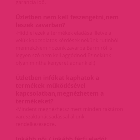
garancia idő.
Üzletben nem kell feszengetni,nem
leszek zavarban?
-Hidd el ezek a termékek eladása illetve a
velük kapcsolatos kérdések nekünk rutinból
mennek.Nem hozunk zavarba.Bármiről is
legyen szó nem kell aggódnod.Ez nekünk
olyan mintha kenyeret adnánk el:)
Üzletben infókat kaphatok a
termékek működésével
kapcsolatban,megnézhetem a
termékeket?
-Mindent megnézhetsz mert minden raktáron
van.Szaktanácsadással állunk
rendelkezésedre.
Inkább női / inkább férfi eladót