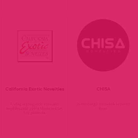
California Exotic Novelties
CHISA
A világ legnagyobb szexuális
Jó minőségű termékek kedvező
segédeszköz gyára.Made in USA.
áron.
1év garancia.