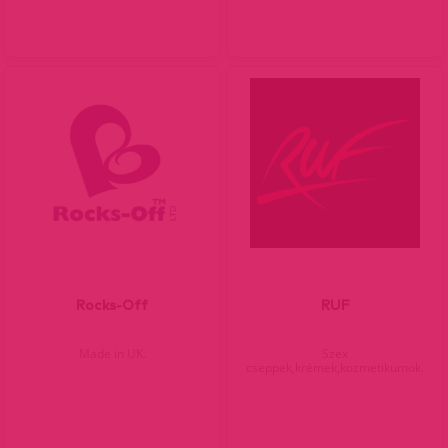
Rocks-Off
RUF
Made in UK.
Szex
cseppek,krémek,kozmetikumok.