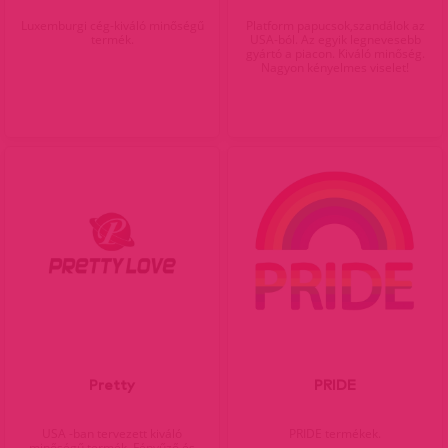
Luxemburgi cég-kiváló minőségű
Platform papucsok,szandálok az
termék.
USA-ból. Az egyik legnevesebb
gyártó a piacon. Kiváló minőség.
Nagyon kényelmes viselet!
Pretty
PRIDE
USA -ban tervezett kiváló
PRIDE termékek.
minőségű termék. Fényűző és